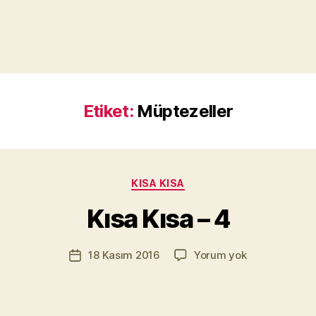
Etiket:
Müptezeller
Y
a
z
a
Kategoriler
KISA KISA
r
M
Kısa Kısa – 4
u
r
Yazının
Kısa
18 Kasım 2016
Yorum yok
a
Yazı
yazarı
Kısa
t
tarihi
–
Yı
4
kı