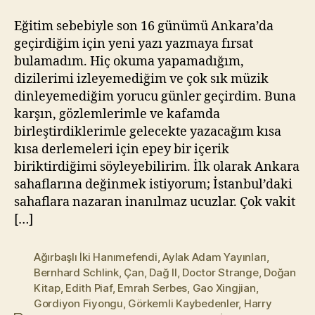
l
m
Eğitim sebebiyle son 16 günümü Ankara’da
a
geçirdiğim için yeni yazı yazmaya fırsat
z
bulamadım. Hiç okuma yapamadığım,
dizilerimi izleyemediğim ve çok sık müzik
dinleyemediğim yorucu günler geçirdim. Buna
karşın, gözlemlerimle ve kafamda
birleştirdiklerimle gelecekte yazacağım kısa
kısa derlemeleri için epey bir içerik
biriktirdiğimi söyleyebilirim. İlk olarak Ankara
sahaflarına değinmek istiyorum; İstanbul’daki
sahaflara nazaran inanılmaz ucuzlar. Çok vakit
[…]
Ağırbaşlı İki Hanımefendi
,
Aylak Adam Yayınları
,
Bernhard Schlink
,
Çan
,
Dağ II
,
Doctor Strange
,
Doğan
Kitap
,
Edith Piaf
,
Emrah Serbes
,
Gao Xingjian
,
Gordiyon Fiyongu
,
Görkemli Kaybedenler
,
Harry