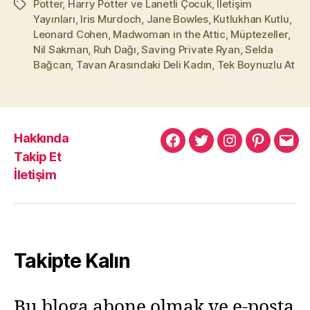
Potter
,
Harry Potter ve Lanetli Çocuk
,
İletişim
Etiketler
Yayınları
,
Iris Murdoch
,
Jane Bowles
,
Kutlukhan Kutlu
,
Leonard Cohen
,
Madwoman in the Attic
,
Müptezeller
,
Nil Sakman
,
Ruh Dağı
,
Saving Private Ryan
,
Selda
Bağcan
,
Tavan Arasındaki Deli Kadın
,
Tek Boynuzlu At
Hakkında
Murat
Murat
Murat
Pinterest
Mur
Takip Et
Yıkılmaz
Yıkılmaz
Yıkılmaz
Yıkı
İletişim
Facebook
Twitter
Instagram
Mail
Takipte Kalın
Bu bloga abone olmak ve e-posta