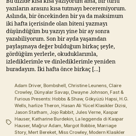
Bu dizide kısa kısa yazıyorum ama, bir türlü
a
yazıların arasını kısa tutmayı beceremiyorum.
z
Aslında, bir öncekinden bir ya da maksimum
iki hafta içerisinde olan biteni yazmayı
düşündüğüm bu yazıyı yine bir ay sonra
yazabiliyorum. Son bir ayda yaşamdan
paylaşmaya değer bulduğum birkaç şeyle,
gördüğüm yerlerle, okuduklarımla,
izlediklerimle ve dinlediklerimle yeniden
buradayım. İki hafta önce birkaç […]
Adam Driver
,
Bombshell
,
Christine Leunens
,
Claire
Crowley
,
Dünyalar Savaşı
,
Dwayne Johnson
,
Fast &
Furious Presents: Hobbs & Shaw
,
Gökyüzü Hapsi
,
H.G.
Wells
,
harlize Theron
,
Hasan Ali Yücel Klasikler Dizisi
,
Jason Statham
,
Jojo Rabbit
,
Jules Verne
,
Kaspar
Hauser
,
Katharine Burdekin
,
La leggenda di Kaspar
Etiketler
Hauser
,
Mağrur Adam
,
Margot Robbie
,
Marriage
Story
,
Mert Bereket
,
Miss Crowley
,
Modern Klasikler