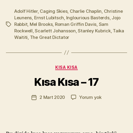
Adolf Hitler
,
Caging Skies
,
Charlie Chaplin
,
Christine
Leunens
,
Ernst Lubitsch
,
Inglourious Basterds
,
Jojo
Rabbit
,
Mel Brooks
,
Roman Griffin Davis
,
Sam
Etiketler
Rockwell
,
Scarlett Johansson
,
Stanley Kubrick
,
Taika
Waititi
,
The Great Dictator
Y
a
z
a
Kategoriler
KISA KISA
r
M
Kısa Kısa – 17
u
r
Yazının
Kısa
2 Mart 2020
Yorum yok
a
Yazı
yazarı
Kısa
t
tarihi
–
Yı
17
kı
l
m