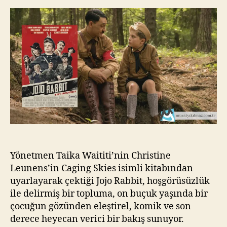
Tavşan
kı
Jojo
l
(2019)
m
a
z
Yönetmen Taika Waititi’nin Christine
Leunens’in Caging Skies isimli kitabından
uyarlayarak çektiği Jojo Rabbit, hoşgörüsüzlük
ile delirmiş bir topluma, on buçuk yaşında bir
çocuğun gözünden eleştirel, komik ve son
derece heyecan verici bir bakış sunuyor.