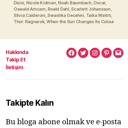
Dizisi
,
Nicole Kidman
,
Noah Baumbach
,
Oscar
,
Oswald Amcam
,
Roald Dahl
,
Scarlett Johansson
,
Silvia Calderoni
,
Swastika Geceleri
,
Taika Waititi
,
Thor: Ragnarok
,
When the Sun Changes Its Colour
Hakkında
Murat
Murat
Murat
Pinterest
Mur
Takip Et
Yıkılmaz
Yıkılmaz
Yıkılmaz
Yıkı
İletişim
Facebook
Twitter
Instagram
Mail
Takipte Kalın
Bu bloga abone olmak ve e-posta