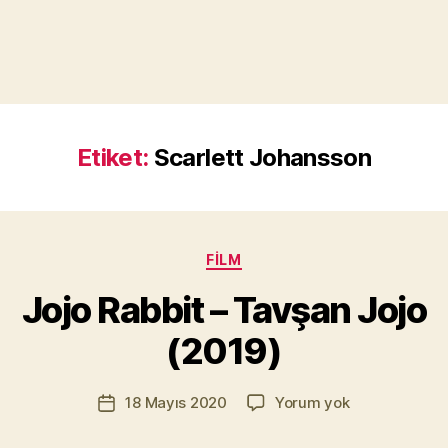
Etiket:
Scarlett Johansson
Y
a
Kategoriler
FILM
z
a
Jojo Rabbit – Tavşan Jojo
r
M
(2019)
u
r
Yazının
Jojo
18 Mayıs 2020
Yorum yok
a
Yazı
yazarı
Rabbit
t
tarihi
–
Yı