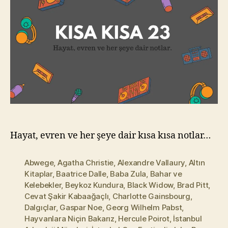
l
m
a
z
Hayat, evren ve her şeye dair kısa kısa notlar…
Abwege
,
Agatha Christie
,
Alexandre Vallaury
,
Altın
Kitaplar
,
Baatrice Dalle
,
Baba Zula
,
Bahar ve
Kelebekler
,
Beykoz Kundura
,
Black Widow
,
Brad Pitt
,
Cevat Şakir Kabaağaçlı
,
Charlotte Gainsbourg
,
Dalgıçlar
,
Gaspar Noe
,
Georg Wilhelm Pabst
,
Hayvanlara Niçin Bakarız
,
Hercule Poirot
,
İstanbul