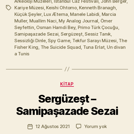
Arkeoloji Müzeleri
,
İstanbul Caz Festivali
,
John Berger
,
Kariye Müzesi
,
Keishi Ohtomo
,
Kenneth Branagh
,
Etiketler
Küçük Şeyler
,
Lux Æterna
,
Manele Labidi
,
Marcia
Muller
,
Muallim Naci
,
My Analog Journal
,
Ömer
Seyfettin
,
Osman Hamdi Bey
,
Primo Türk Çocuğu
,
Samipaşazade Sezai
,
Sergüzeşt
,
Sessiz Tanık
,
Sessizliği Dinle
,
Spy Game
,
Tekfur Sarayı Müzesi
,
The
Fisher King
,
The Suicide Squad
,
Tuna Erlat
,
Un divan
a Tunis
Y
a
Kategoriler
KITAP
z
a
Sergüzeşt –
r
M
Samipaşazade Sezai
u
r
Yazının
Sergüzeşt
12 Ağustos 2021
Yorum yok
a
Yazı
yazarı
–
t
tarihi