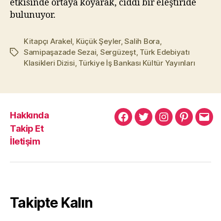
etkisinde ortaya koyarak, ciddi bir eleştiride
bulunuyor.
Kitapçı Arakel
,
Küçük Şeyler
,
Salih Bora
,
Samipaşazade Sezai
,
Sergüzeşt
,
Türk Edebiyatı
Etiketler
Klasikleri Dizisi
,
Türkiye İş Bankası Kültür Yayınları
Hakkında
Murat
Murat
Murat
Pinterest
Mur
Takip Et
Yıkılmaz
Yıkılmaz
Yıkılmaz
Yıkı
İletişim
Facebook
Twitter
Instagram
Mail
Takipte Kalın