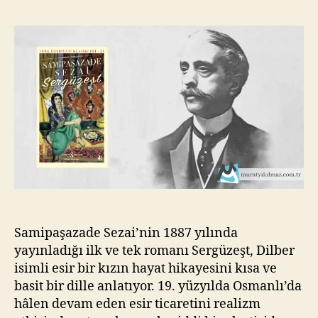
Samipaşaza
Yı
Sezai
kı
l
m
a
z
Samipaşazade Sezai’nin 1887 yılında
yayınladığı ilk ve tek romanı Sergüzeşt, Dilber
isimli esir bir kızın hayat hikayesini kısa ve
basit bir dille anlatıyor. 19. yüzyılda Osmanlı’da
hâlen devam eden esir ticaretini realizm