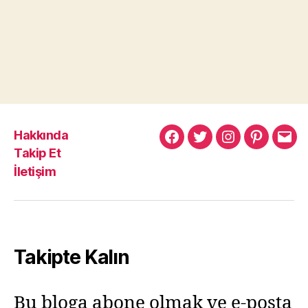
Hakkında
Murat
Murat
Murat
Pinterest
Mur
Takip Et
Yıkılmaz
Yıkılmaz
Yıkılmaz
Yıkı
İletişim
Facebook
Twitter
Instagram
Mail
Takipte Kalın
Bu bloga abone olmak ve e-posta