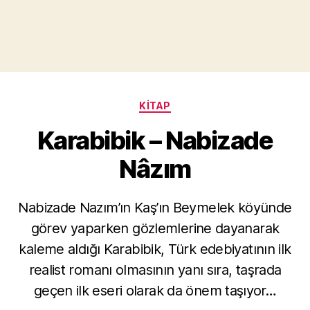
Kategoriler
KITAP
Karabibik – Nabizade
Nâzım
Y
Nabizade Nazım’ın Kaş’ın Beymelek köyünde
a
görev yaparken gözlemlerine dayanarak
z
a
kaleme aldığı Karabibik, Türk edebiyatının ilk
r
realist romanı olmasının yanı sıra, taşrada
M
geçen ilk eseri olarak da önem taşıyor…
u
r