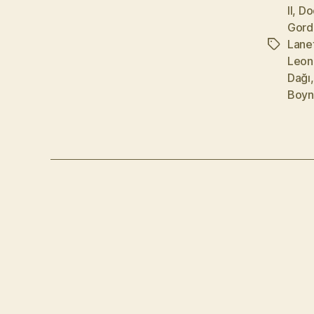
II
,
Do
Gord
Lane
Etiketler
Leon
Dağı
Boyn