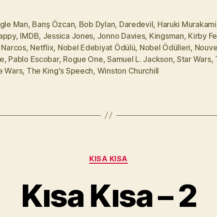
ngle Man
,
Barış Özcan
,
Bob Dylan
,
Daredevil
,
Haruki Murakami
appy
,
IMDB
,
Jessica Jones
,
Jonno Davies
,
Kingsman
,
Kirby F
,
Narcos
,
Netflix
,
Nobel Edebiyat Ödülü
,
Nobel Ödülleri
,
Nouve
e
,
Pablo Escobar
,
Rogue One
,
Samuel L. Jackson
,
Star Wars
,
e Wars
,
The King's Speech
,
Winston Churchill
Y
a
Kategoriler
KISA KISA
z
a
Kısa Kısa – 2
r
M
u