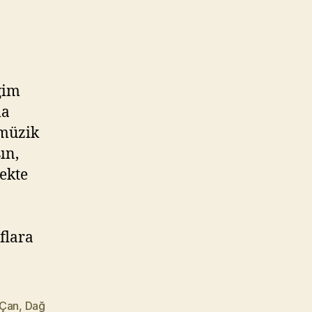
ğim
ma
 müzik
ın,
ekte
flara
Çan
,
Dağ