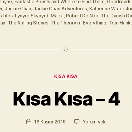
mayne
,
Fantastic Beasts and Where to Find Them
,
Goodreads
r
,
Jackie Chan
,
Jackie Chan Adventures
,
Katherine Watersto
rables
,
Lynyrd Skynyrd
,
Marslı
,
Robert De Niro
,
The Danish Gir
ian
,
The Rolling Stones
,
The Theory of Everything
,
Tom Hank
Y
a
Kategoriler
KISA KISA
z
a
Kısa Kısa – 4
r
M
u
r
Yazının
Kısa
18 Kasım 2016
Yorum yok
a
Yazı
yazarı
Kısa
t
tarihi