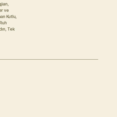
jian
,
er ve
han Kutlu
,
Ruh
dın
,
Tek