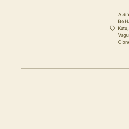
A Si
Be H
Kutu
Etiketler
Vagu
Clon