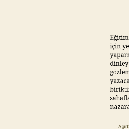
Eğitim
için y
yapama
dinley
gözlem
yazaca
birikt
sahafl
nazara
Ağırb