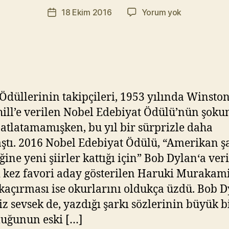
r
Yazının
Kısa
18 Ekim 2016
Yorum yok
a
Yazı
yazarı
Kısa
t
tarihi
–
Y
3
ık
ıl
m
a
Ödüllerinin takipçileri, 1953 yılında Winsto
z
ill’e verilen Nobel Edebiyat Ödülü’nün şoku
atlatamamışken, bu yıl bir sürprizle daha
aştı. 2016 Nobel Edebiyat Ödülü, “Amerikan ş
ine yeni şiirler kattığı için” Bob Dylan‘a veri
ı kez favori aday gösterilen Haruki Murakam
kaçırması ise okurlarını oldukça üzdü. Bob D
z sevsek de, yazdığı şarkı sözlerinin büyük b
uğunun eski […]