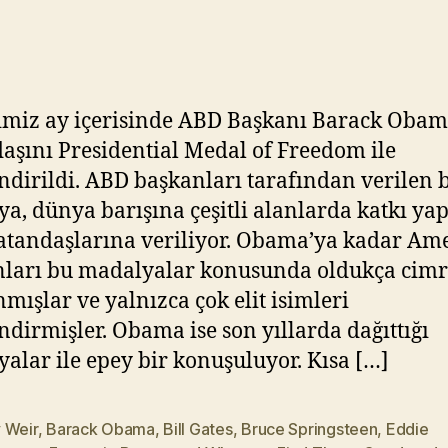
–
Y
5
ık
ıl
m
a
imiz ay içerisinde ABD Başkanı Barack Obam
z
aşını Presidential Medal of Freedom ile
ndirildi. ABD başkanları tarafından verilen 
a, dünya barışına çeşitli alanlarda katkı ya
tandaşlarına veriliyor. Obama’ya kadar Am
ları bu madalyalar konusunda oldukça cimr
mışlar ve yalnızca çok elit isimleri
ndirmişler. Obama ise son yıllarda dağıttığı
alar ile epey bir konuşuluyor. Kısa […]
 Weir
,
Barack Obama
,
Bill Gates
,
Bruce Springsteen
,
Eddie