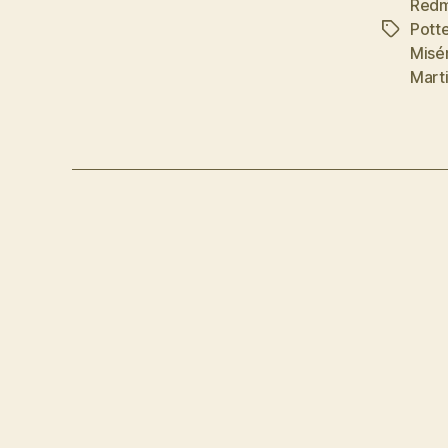
Red
Potte
Etiketler
Misé
Mart