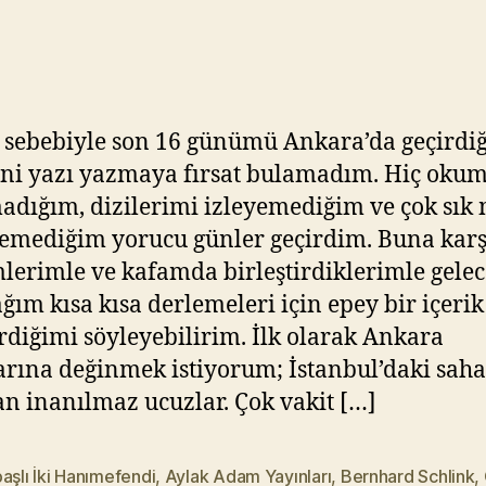
–
Y
4
ık
ıl
m
a
 sebebiyle son 16 günümü Ankara’da geçirdi
z
eni yazı yazmaya fırsat bulamadım. Hiç oku
dığım, dizilerimi izleyemediğim ve çok sık
emediğim yorucu günler geçirdim. Buna karş
lerimle ve kafamda birleştirdiklerimle gelec
ğım kısa kısa derlemeleri için epey bir içerik
irdiğimi söyleyebilirim. İlk olarak Ankara
arına değinmek istiyorum; İstanbul’daki saha
n inanılmaz ucuzlar. Çok vakit […]
aşlı İki Hanımefendi
,
Aylak Adam Yayınları
,
Bernhard Schlink
,