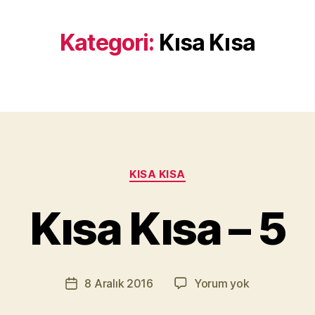
Kategori:
Kısa Kısa
Y
a
Kategoriler
KISA KISA
z
a
Kısa Kısa – 5
r
M
u
r
Yazının
Kısa
8 Aralık 2016
Yorum yok
a
Yazı
yazarı
Kısa
t
tarihi