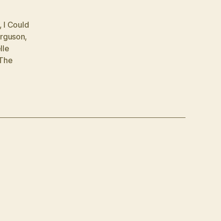
,
I Could
erguson
,
lle
The