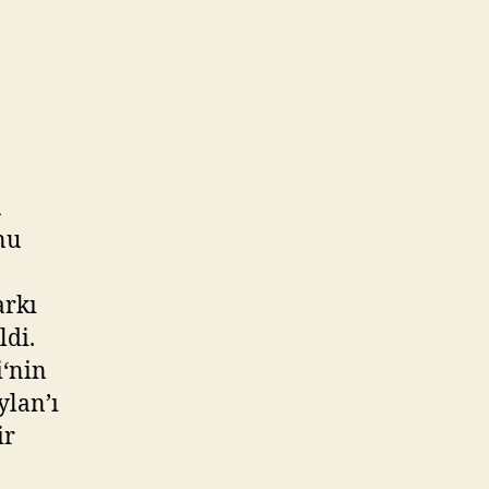
n
nu
arkı
ldi.
i‘nin
ylan’ı
ir