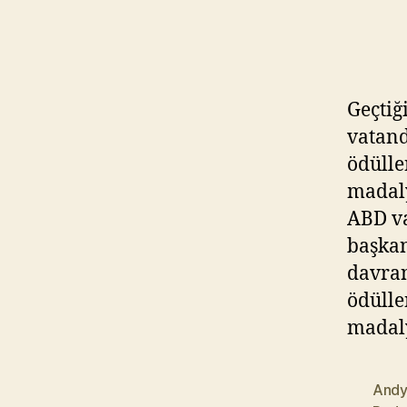
Geçtiğ
vatand
ödülle
madaly
ABD va
başkan
davran
ödülle
madaly
Andy