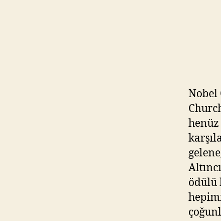
Nobel 
Church
henüz 
karşıl
geleneğ
Altınc
ödülü 
hepimi
çoğunl